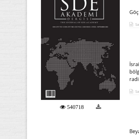
Göçü
Sa
İsra
bölg
radi
Sa
540718
Beya