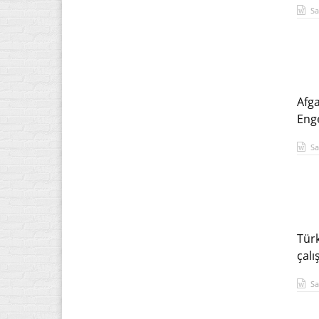
Sa
Afga
Enge
Sa
Türk
çal
Sa